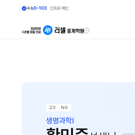
수능
D-103
인트로 메인
학원안내
온라인 서비스
원장 인사말
재원생 서비스
공지사항
모의고사 접수
2026년 모의고사 일정
고3
N수
학원 상담
생명과학I
온라인 상담
방문상담 예약