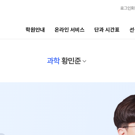
로그인
회
학원안내
온라인 서비스
단과 시간표
선
단과 시간표
선생님
과학
황민준
고1·고2·고3·N수
선생님 커리큘럼
추석 집중 특강
선생님
N
N수
전체
국어
8월 AM단과
수학
9월 AM단과
N
영어
고3·N수
사회탐구