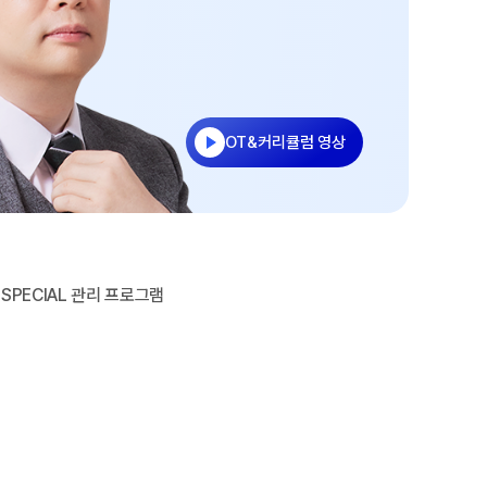
2027 재학생 정규반
2026 수능 적중 문항
2026 썸머스쿨
학생부 설계+내신 관리 피켈
2027 윈터스쿨
N
2026 입시 결과
OT&커리큘럼 영상
주간 식단표
재원생 특별 혜택
메가패스 특별 지원
메가 스마트 리포트
실시간 질문답변 앱 QUBE
SPECIAL 관리 프로그램