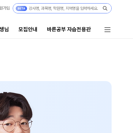
원가입
생님
모집안내
바른공부 자습전용관
모집안내
바른공부 자습전용관
고3·N수
바른공부 자습전용관
2027 파이널 정규반
재원생 전용 콘텐츠
N
N수
OMEGA 모의고사
전국 대단위 실전 모의고사
2027 정규반
메가X대성 더 프리미엄 모의고사
2027 반수반
수학 아이젠
고1·고2·고3
통합사회·과학 학평 대비