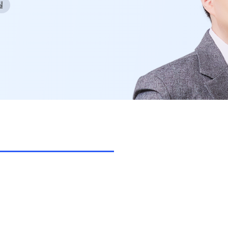
8월 정규·특강 단과
필
과학탐구
9월 정규·특강 단과
논술
N
썸머특강[고3]
대학별 논술 파이널 특강
N
고1·고2
8~9월 중간고사 대비 강좌
N
고2 수능 시작반
N
썸머특강[고1·고2]
중3
썸머특강[중3]