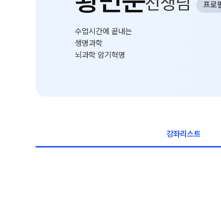
황민준
선생님
프로
학원 이용 안내
러셀 시스템
수업시간에 끝내는
학원 시설
생명과학
뇌과학 암기혁명
위치안내
설명회·공개특강
원장과 소통하기
강좌리스트