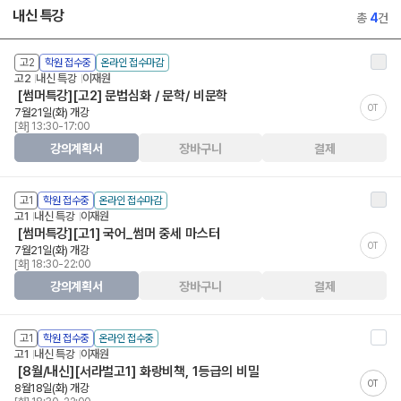
내신 특강
총
4
건
고2
학원 접수중
온라인 접수마감
고2
내신 특강
이재원
[썸머특강][고2] 문법심화 / 문학/ 비문학
OT
7월21일(화) 개강
[화] 13:30-17:00
강의계획서
장바구니
결제
고1
학원 접수중
온라인 접수마감
고1
내신 특강
이재원
[썸머특강][고1] 국어_썸머 중세 마스터
OT
7월21일(화) 개강
[화] 18:30-22:00
강의계획서
장바구니
결제
고1
학원 접수중
온라인 접수중
고1
내신 특강
이재원
[8월/내신][서라벌고1] 화랑비책, 1등급의 비밀
OT
8월18일(화) 개강