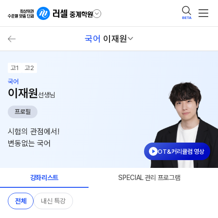
BETA
국어
이재원
고1
고2
국어
이재원
선생님
프로필
시험의 관점에서!
변동없는 국어
OT&커리큘럼 영상
강좌리스트
SPECIAL 관리 프로그램
전체
내신 특강