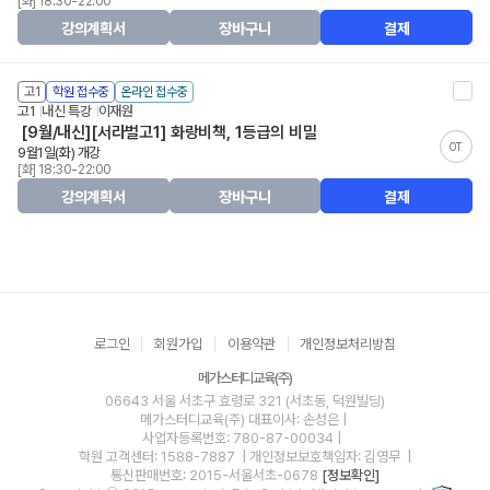
[화] 18:30-22:00
강의계획서
장바구니
결제
고1
학원 접수중
온라인 접수중
고1
내신 특강
이재원
[9월/내신][서라벌고1] 화랑비책, 1등급의 비밀
OT
9월1일(화) 개강
[화] 18:30-22:00
강의계획서
장바구니
결제
로그인
회원가입
이용약관
개인정보처리방침
메가스터디교육(주)
06643 서울 서초구 효령로 321 (서초동, 덕원빌딩)
메가스터디교육(주)
대표이사: 손성은 |
사업자등록번호: 780-87-00034
|
학원 고객센터: 1588-7887
| 개인정보보호책임자: 김영무
|
통신판매번호: 2015-서울서초-0678
[정보확인]