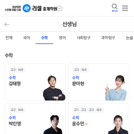
BETA
선생님
전체
국어
수학
영어
사회탐구
과학탐구
논술
수학
고3 · N수
고3 · N수
수학
수학
김태형 선생님 홈 바로가기
문아현 선생님 홈 바로가기
김태형
문아현
고3 · N수
고1 · 고2 · 고3 · N수
수학
수학
박인영 선생님 홈 바로가기
윤수민 선생님 홈 바로
박인영
윤수민
N