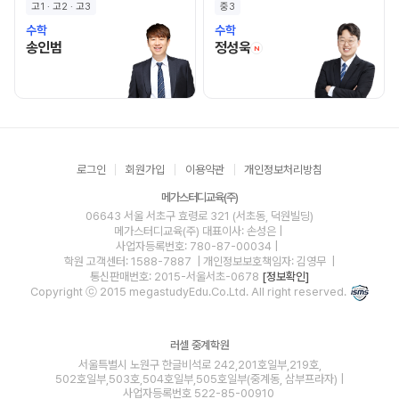
고1 · 고2 · 고3
중3
수학
수학
송인범 선생님 홈 바로가기
정성욱 선생님 홈 바로
송인범
정성욱
N
로그인
회원가입
이용약관
개인정보처리방침
메가스터디교육(주)
06643 서울 서초구 효령로 321 (서초동, 덕원빌딩)
메가스터디교육(주)
대표이사: 손성은 |
사업자등록번호: 780-87-00034
|
학원 고객센터: 1588-7887
| 개인정보보호책임자: 김영무
|
통신판매번호: 2015-서울서초-0678
[정보확인]
Copyright ⓒ 2015 megastudyEdu.Co.Ltd. All right reserved.
러셀 중계학원
서울특별시 노원구 한글비석로 242,201호일부,219호,
502호일부,503호,504호일부,505호일부(중계동, 삼부프라자) |
사업자등록번호 522-85-00910