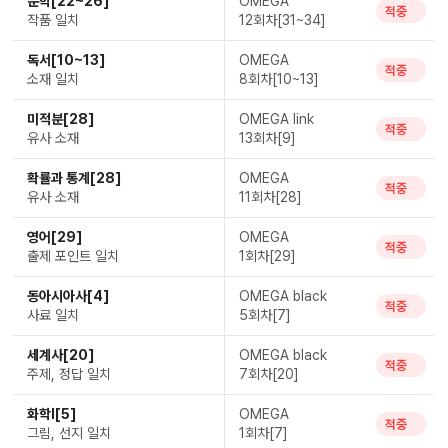
문학[22~26]
OMEGA
적중
작품 일치
12회차[31~34]
독서[10~13]
OMEGA
적중
소재 일치
8회차[10~13]
미적분[28]
OMEGA link
적중
유사 소재
13회차[9]
확률과 통계[28]
OMEGA
적중
유사 소재
11회차[28]
영어[29]
OMEGA
적중
출제 포인트 일치
1회차[29]
동아시아사[4]
OMEGA black
적중
사료 일치
5회차[7]
세계사[20]
OMEGA black
적중
주제, 정답 일치
7회차[20]
화학Ⅰ[5]
OMEGA
적중
그림, 선지 일치
1회차[7]