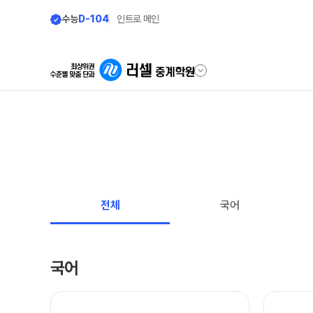
수능
D-104
인트로 메인
학원안내
온라인 서비스
원장 인사말
재원생 서비스
공지사항
모의고사 접수
전체
국어
2026년 모의고사 일정
학원 상담
국어
온라인 상담
방문상담 예약