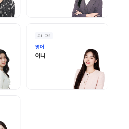
고1 · 고2
영어
 바로가기
이니 선생님 홈 바로가기
이니
바로가기