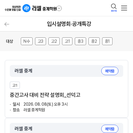
BETA
입시설명회·공개특강
대상
N수
고3
고2
고1
중3
중2
중1
러셀 중계
예약중
고1
중간고사 대비 전략 설명회_선덕고
일시
2026. 08. 08(토) 오후 3시
장소
러셀 중계학원
러셀 중계
예약중