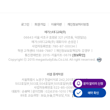
로그인
회원가입
이용약관
개인정보처리방침
메가스터디교육(주)
06643 서울 서초구 효령로 321 (서초동, 덕원빌딩)
메가스터디교육(주)
대표이사: 손성은 |
사업자등록번호: 780-87-00034
|
학원 고객센터: 1588-7887
| 개인정보보호책임자: 김영무
|
통신판매번호: 2015-서울서초-0678
[정보확인]
Copyright ⓒ 2015 megastudyEdu.Co.Ltd. All right reserved.
러셀 중계학원
서울특별시 노원구 한글비석로 242,201호일부,219호,
문자 알리미 신청
502호일부,503호,504호일부,505호일부(중계동, 삼부프라자) |
사업자등록번호 522-85-00910
대표자 : 손봉택 | 문의전화 : 02)6316-1010 | 학원등록번호 : 제2012-
예약 확인
89호 교습과정 : 보습,논술,진학상담,지도
[전체 보기
]
blog
youtube
insta