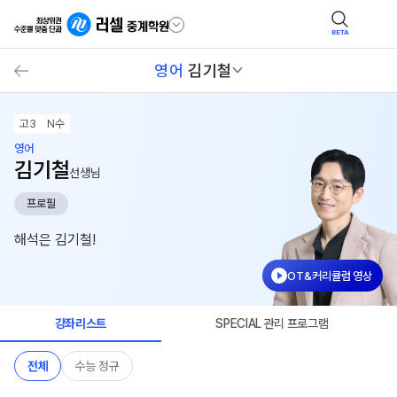
BETA
영어
김기철
고3
N수
영어
김기철
선생님
프로필
해석은 김기철!
OT&커리큘럼 영상
강좌리스트
SPECIAL 관리 프로그램
전체
수능 정규