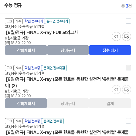
수능 정규
총
3
건
고3
N수
학원 접수대기
온라인 접수대기
고3,N수
수능 정규
김기철
[9월/정규] FINAL X-ray FUll 모의고사
OT
9월4일(금) 개강
[금] 18:30-22:00
강의계획서
장바구니
접수 대기
고3
N수
학원 접수중
온라인 접수마감
고3,N수
수능 정규
김기철
[8월/정규] FINAL X-ray (모든 힌트를 동원한 실전적 '유형별' 문제풀
이) (2)
OT
8월7일(금) 개강
[금] 18:30-22:00
강의계획서
장바구니
결제
고3
N수
학원 접수중
온라인 접수중
고3,N수
수능 정규
김기철
[8월/정규] FINAL X-ray (모든 힌트를 동원한 실전적 '유형별' 문제풀