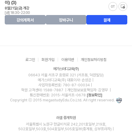
이) (3)
OT
8월21일(금) 개강
[금] 18:30-22:00
강의계획서
장바구니
결제
로그인
회원가입
이용약관
개인정보처리방침
메가스터디교육(주)
06643 서울 서초구 효령로 321 (서초동, 덕원빌딩)
메가스터디교육(주)
대표이사: 손성은 |
사업자등록번호: 780-87-00034
|
학원 고객센터: 1588-7887
| 개인정보보호책임자: 김영무
|
통신판매번호: 2015-서울서초-0678
[정보확인]
Copyright ⓒ 2015 megastudyEdu.Co.Ltd. All right reserved.
러셀 중계학원
서울특별시 노원구 한글비석로 242,201호일부,219호,
502호일부,503호,504호일부,505호일부(중계동, 삼부프라자) |