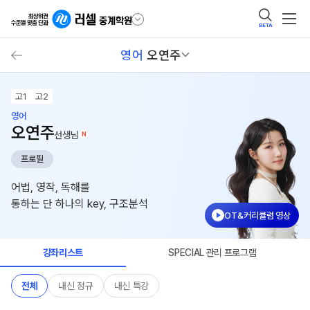
BETA
영어
오연주
고1
고2
영어
오연주
선생님
N
프로필
어법, 영작, 독해를
통하는 단 하나의 key, 구조분석
OT&커리큘럼 영상
강좌리스트
SPECIAL 관리 프로그램
전체
내신 정규
내신 특강