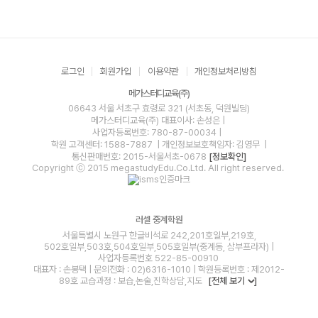
로그인
회원가입
이용약관
개인정보처리방침
메가스터디교육(주)
06643 서울 서초구 효령로 321 (서초동, 덕원빌딩)
메가스터디교육(주)
대표이사: 손성은 |
사업자등록번호: 780-87-00034
|
학원 고객센터: 1588-7887
| 개인정보보호책임자: 김영무
|
통신판매번호: 2015-서울서초-0678
[정보확인]
Copyright ⓒ 2015 megastudyEdu.Co.Ltd. All right reserved.
러셀 중계학원
서울특별시 노원구 한글비석로 242,201호일부,219호,
502호일부,503호,504호일부,505호일부(중계동, 삼부프라자) |
사업자등록번호 522-85-00910
대표자 : 손봉택 | 문의전화 : 02)6316-1010 | 학원등록번호 : 제2012-
89호 교습과정 : 보습,논술,진학상담,지도
[전체 보기
]
blog
youtube
insta