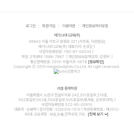
로그인
회원가입
이용약관
개인정보처리방침
메가스터디교육(주)
06643 서울 서초구 효령로 321 (서초동, 덕원빌딩)
메가스터디교육(주)
대표이사: 손성은 |
사업자등록번호: 780-87-00034
|
학원 고객센터: 1588-7887
| 개인정보보호책임자: 김영무
|
통신판매번호: 2015-서울서초-0678
[정보확인]
Copyright ⓒ 2015 megastudyEdu.Co.Ltd. All right reserved.
러셀 중계학원
서울특별시 노원구 한글비석로 242,201호일부,219호,
502호일부,503호,504호일부,505호일부(중계동, 삼부프라자) |
사업자등록번호 522-85-00910
대표자 : 손봉택 | 문의전화 : 02)6316-1010 | 학원등록번호 : 제2012-
89호 교습과정 : 보습,논술,진학상담,지도
[전체 보기
]
blog
youtube
insta