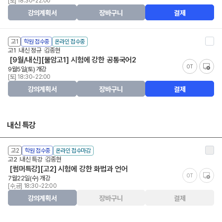
[토] 18:30-22:00
강의계획서
장바구니
결제
고1
학원 접수중
온라인 접수중
고1
내신 정규
김종현
[9월/내신][불암고1] 시험에 강한 공통국어2
OT
9월5일(토) 개강
[토] 18:30-22:00
강의계획서
장바구니
결제
내신 특강
고2
학원 접수중
온라인 접수마감
고2
내신 특강
김종현
[썸머특강][고2] 시험에 강한 화법과 언어
OT
7월22일(수) 개강
[수,금] 18:30-22:00
강의계획서
장바구니
결제