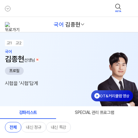
BETA
국어
김종현
고1
고2
국어
김종현
선생님
N
프로필
시험을 '시험'답게
OT&커리큘럼 영상
강좌리스트
SPECIAL 관리 프로그램
전체
내신 정규
내신 특강