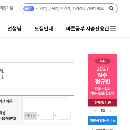
회원가입
선생님
모집안내
바른공부 자습전용관
해,
다.
학생 이름
1/2
학생
-
-
휴대전화번호