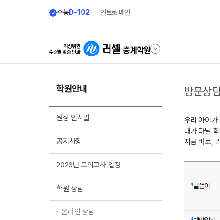
수능
D-102
인트로 메인
학원안내
방문상담
원장 인사말
우리 아이가
내가 다닐 
공지사항
지금 바로, 
2026년 모의고사 일정
*
글쓴이
학원 상담
온라인 상담