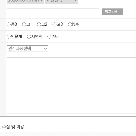
학교검색
중3
고1
고2
고3
N수
인문계
자연계
기타
 수집 및 이용