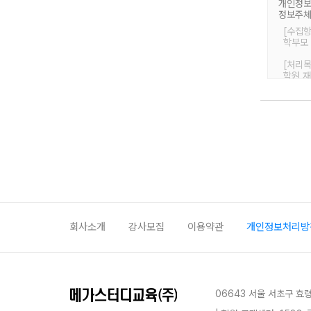
개인정보
정보주체
[수집항
학부모 
[처리목
학원 재
[보유 
3년 
회사소개
강사모집
이용약관
개인정보처리방
06643 서울 서초구 효령