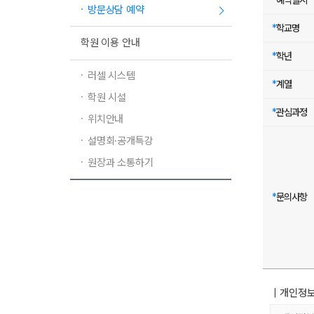
*
예약일시
방문상담 예약
*
학교명
학원 이용 안내
*
학년
러셀 시스템
*
계열
학원 시설
*
관심과정
위치안내
설명회·공개특강
원장과 소통하기
*
문의사항
｜개인정보