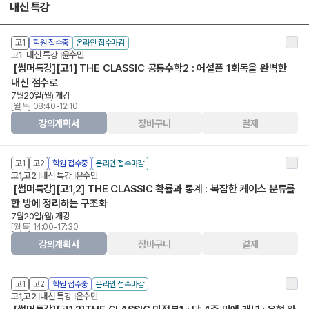
내신 특강
고1
학원 접수중
온라인 접수마감
고1
내신 특강
윤수민
[썸머특강][고1] THE CLASSIC 공통수학2 : 어설픈 1회독을 완벽한
내신 점수로
7월20일(월) 개강
[월,목] 08:40-12:10
강의계획서
장바구니
결제
고1
고2
학원 접수중
온라인 접수마감
고1,고2
내신 특강
윤수민
[썸머특강][고1,2] THE CLASSIC 확률과 통계 : 복잡한 케이스 분류를
한 방에 정리하는 구조화
7월20일(월) 개강
[월,목] 14:00-17:30
강의계획서
장바구니
결제
고1
고2
학원 접수중
온라인 접수마감
고1,고2
내신 특강
윤수민