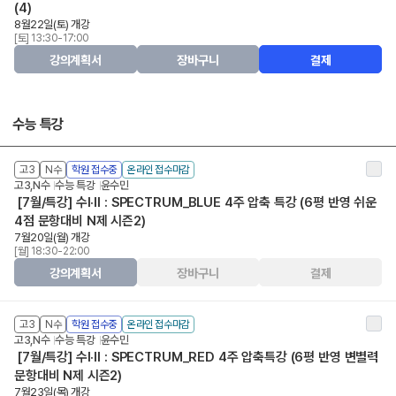
(4)
8월22일(토) 개강
[토] 13:30-17:00
강의계획서
장바구니
결제
수능 특강
고3
N수
학원 접수중
온라인 접수마감
고3,N수
수능 특강
윤수민
[7월/특강] 수Ⅰ·Ⅱ : SPECTRUM_BLUE 4주 압축 특강 (6평 반영 쉬운
4점 문항대비 N제 시즌2)
7월20일(월) 개강
[월] 18:30-22:00
강의계획서
장바구니
결제
고3
N수
학원 접수중
온라인 접수마감
고3,N수
수능 특강
윤수민
[7월/특강] 수Ⅰ·Ⅱ : SPECTRUM_RED 4주 압축특강 (6평 반영 변별력
문항대비 N제 시즌2)
7월23일(목) 개강