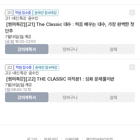
고1
학원 접수중
온라인 접수마감
고1
내신 특강
윤수민
[썸머특강][고1] The Classic 대수 : 처음 배우는 대수, 가장 완벽한 첫
단추
7월19일(일) 개강
[금,일] 18:30-22:00
강의계획서
장바구니
결제
고2
학원 접수중
온라인 접수마감
고2
내신 특강
윤수민
[썸머특강][고2] THE CLASSIC 미적분1 : 심화 문제풀이반
7월26일(일) 개강
[일] 08:40-12:10
강의계획서
장바구니
결제
로그인
회원가입
이용약관
개인정보처리방침