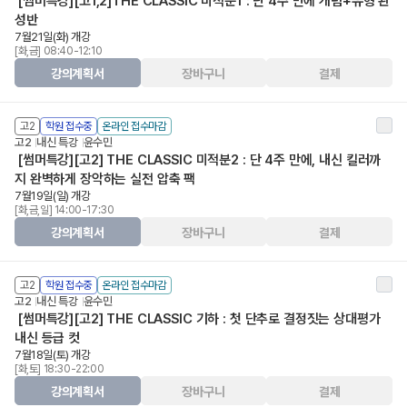
[썸머특강][고1,2]THE CLASSIC 미적분1 : 단 4주 만에 개념+유형 완
성반
7월21일(화) 개강
[화,금] 08:40-12:10
강의계획서
장바구니
결제
고2
학원 접수중
온라인 접수마감
고2
내신 특강
윤수민
[썸머특강][고2] THE CLASSIC 미적분2 : 단 4주 만에, 내신 킬러까
지 완벽하게 장악하는 실전 압축 팩
7월19일(일) 개강
[화,금,일] 14:00-17:30
강의계획서
장바구니
결제
고2
학원 접수중
온라인 접수마감
고2
내신 특강
윤수민
[썸머특강][고2] THE CLASSIC 기하 : 첫 단추로 결정짓는 상대평가
내신 등급 컷
7월18일(토) 개강
[화,토] 18:30-22:00
강의계획서
장바구니
결제