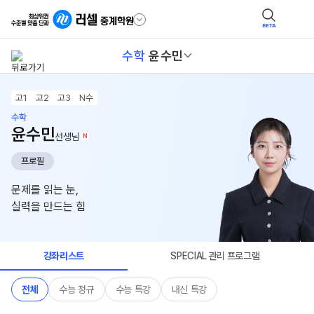
BETA
수학
윤수민
고1
고2
고3
N수
수학
윤수민
선생님
N
프로필
문제를 읽는 눈,
실력을 만드는 힘
강좌리스트
SPECIAL 관리 프로그램
전체
수능 정규
수능 특강
내신 특강