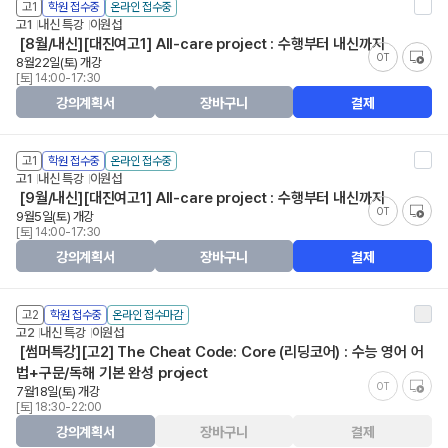
고1
학원 접수중
온라인 접수중
고1
내신 특강
이원섭
[8월/내신][대진여고1] All-care project : 수행부터 내신까지
OT
8월22일(토) 개강
[토] 14:00-17:30
강의계획서
장바구니
결제
고1
학원 접수중
온라인 접수중
고1
내신 특강
이원섭
[9월/내신][대진여고1] All-care project : 수행부터 내신까지
OT
9월5일(토) 개강
[토] 14:00-17:30
강의계획서
장바구니
결제
고2
학원 접수중
온라인 접수마감
고2
내신 특강
이원섭
[썸머특강][고2] The Cheat Code: Core (리딩코어) : 수능 영어 어
법+구문/독해 기본 완성 project
OT
7월18일(토) 개강
[토] 18:30-22:00
강의계획서
장바구니
결제