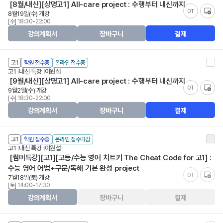
[8월/내신][상명고1] All-care project : 수행부터 내신까지
OT
8월19일(수) 개강
[수] 18:30-22:00
강의계획서
장바구니
결제
고1
학원 접수중
온라인 접수중
고1
내신 특강
이원섭
[9월/내신][상명고1] All-care project : 수행부터 내신까지
OT
9월2일(수) 개강
[수] 18:30-22:00
강의계획서
장바구니
결제
고1
학원 접수중
온라인 접수마감
고1
내신 특강
이원섭
[썸머특강][고1][고등/수능 영어 치트키 The Cheat Code for 고1] :
수능 영어 어법+구문/독해 기본 완성 project
OT
7월18일(토) 개강
[토] 14:00-17:30
강의계획서
장바구니
결제