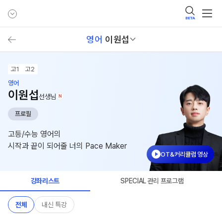
BETA
영어
이원섭
고1
고2
영어
이원섭
선생님
N
프로필
고등/수능 영어의
시작과 끝이 되어줄 너의 Pace Maker
OT&커리큘럼 영상
강좌리스트
SPECIAL 관리 프로그램
전체
내신 특강