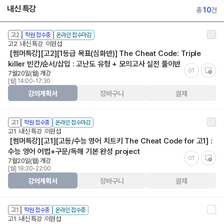
내신 특강
총
10
건
고2
학원 접수중
온라인 접수마감
고2
내신 특강
이원섭
[썸머특강][고2][1등급 목표(심화반)] The Cheat Code: Triple
killer 빈칸/순서/삽입 : 고난도 유형 + 모의고사 실전 풀이반
OT
7월20일(월) 개강
[월] 14:00-17:30
강의계획서
장바구니
결제
고1
학원 접수중
온라인 접수마감
고1
내신 특강
이원섭
[썸머특강][고1][고등/수능 영어 치트키 The Cheat Code for 고1] :
수능 영어 어법+구문/독해 기본 완성 project
OT
7월20일(월) 개강
[월] 18:30-22:00
강의계획서
장바구니
결제
고1
학원 접수중
온라인 접수중
고1
내신 특강
이원섭