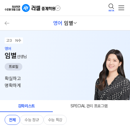
BETA
영어
임별
고3
N수
영어
임별
선생님
프로필
확실하고
명확하게
강좌리스트
SPECIAL 관리 프로그램
전체
수능 정규
수능 특강