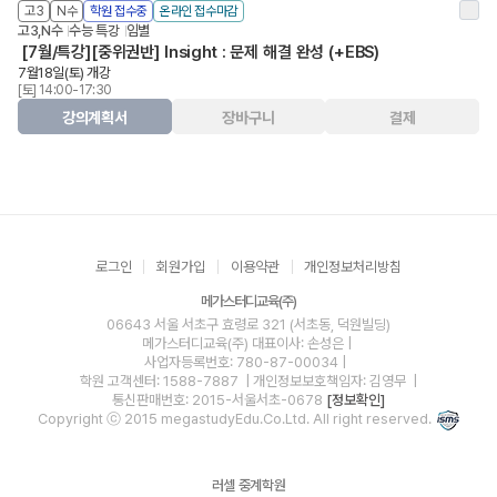
고3
N수
학원 접수중
온라인 접수마감
고3,N수
수능 특강
임별
[7월/특강][중위권반] Insight : 문제 해결 완성 (+EBS)
7월18일(토) 개강
[토] 14:00-17:30
강의계획서
장바구니
결제
로그인
회원가입
이용약관
개인정보처리방침
메가스터디교육(주)
06643 서울 서초구 효령로 321 (서초동, 덕원빌딩)
메가스터디교육(주)
대표이사: 손성은 |
사업자등록번호: 780-87-00034
|
학원 고객센터: 1588-7887
| 개인정보보호책임자: 김영무
|
통신판매번호: 2015-서울서초-0678
[정보확인]
Copyright ⓒ 2015 megastudyEdu.Co.Ltd. All right reserved.
러셀 중계학원