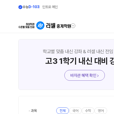
수능
D-103
인트로 메인
학원안내
온라인 서비스
학교별 맞춤 내신 강좌 & 러셀 내신 전임
고3 1학기 내신 대비 
원장 인사말
재원생 서비스
공지사항
모의고사 접수
바자관 혜택 확인
2026년 모의고사 일정
학원 상담
온라인 상담
방문상담 예약
과목
전체
국어
수학
영어