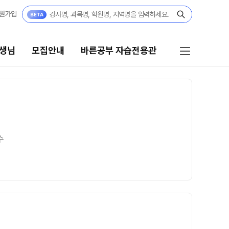
원가입
생님
모집안내
바른공부 자습전용관
모집안내
바른공부 자습전용관
고3·N수
바른공부 자습전용관
수
2027 파이널 정규반
재원생 전용 콘텐츠
N
N수
OMEGA 모의고사
전국 대단위 실전 모의고사
2027 정규반
메가X대성 더 프리미엄 모의고사
2027 반수반
수학 아이젠
고1·고2·고3
통합사회·과학 학평 대비