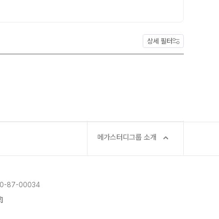
2027 재학생 정규반
2026 수능 적중 문항
2026 썸머스쿨
학생부 설계+내신 관리 피켈
2027 윈터스쿨
N
상세 필터
2026 입시 결과
주간 식단표
재원생 특별 혜택
메가패스 특별 지원
메가 스마트 리포트
실시간 질문답변 앱 QUBE
메가스터디그룹 소개
-87-00034
]