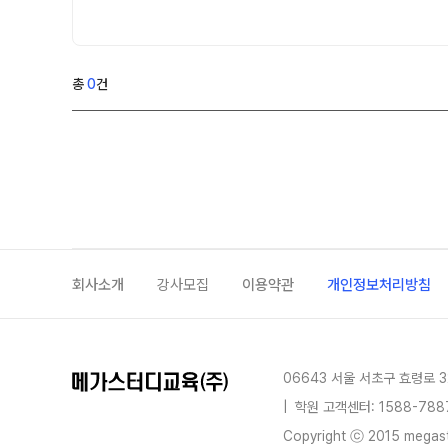
학원 이용 안내
러셀 시스템
학원 시설
총
0
건
위치안내
설명회·공개특강
원장과 소통하기
회사소개
강사모집
이용약관
개인정보처리방침
06643 서울 서초구 효령로 3
|
학원 고객센터: 1588-788
Copyright ⓒ 2015 megastu