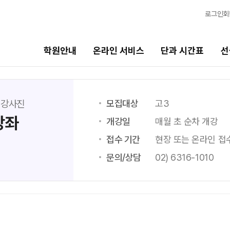
로그인
회
학원안내
온라인 서비스
단과 시간표
선
단과 시간표
선생님
모집대상
고3
 강사진
강좌
고1·고2·고3·N수
선생님 커리큘럼
개강일
매월 초 순차 개강
접수 기간
현장 또는 온라인 접
추석 집중 특강
선생님
N
문의/상담
02) 6316-1010
N수
전체
국어
8월 AM단과
수학
9월 AM단과
N
영어
고3·N수
사회탐구