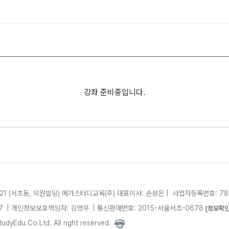
8월 정규·특강 단과
과학탐구
9월 정규·특강 단과
논술
N
썸머특강[고3]
대학별 논술 파이널 특강
N
고1·고2
8~9월 중간고사 대비 강좌
N
강좌 준비중입니다.
고2 수능 시작반
N
썸머특강[고1·고2]
중3
썸머특강[중3]
21 (서초동, 덕원빌딩)
메가스터디교육(주)
대표이사: 손성은 |
사업자등록번호: 780
7
| 개인정보보호책임자: 김영무
|
통신판매번호: 2015-서울서초-0678
[정보확인
dyEdu.Co.Ltd. All right reserved.