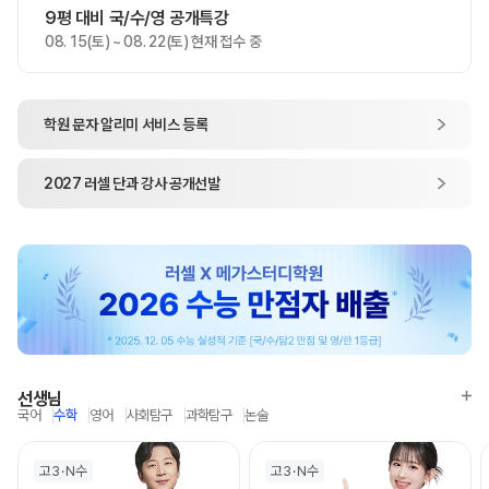
9평 대비 국/수/영 공개특강
08. 15(토) ~ 08. 22(토) 현재 접수 중
학원 문자 알리미
서비스 등록
2027
러셀 단과
강사 공개선발
선생님
국어
수학
영어
사회탐구
과학탐구
논술
고3
N수
고3
N수