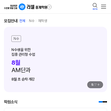
BETA
모집안내
전체
N수
재학생
N수
N수생을 위한

집중 관리형 수업
8월
AM단과
8월 초 순차 개강
+
5
/
7
학원소식