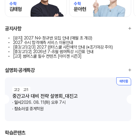
수학
수학
김태형
문아현
모바일이동
모바일이동
공지사항
[공지] 2027 N수 정규반 모집 안내 (매월 초 개강)
2027 수시 합격예측 서비스 이용안내
[중3/고1/2/3] 2027 윈터스쿨 사전예약 안내 (※조기마감 주의)
[중3/고1/2] 2026년 7~8월 썸머특강 시간표 안내
[고3] 썸머스쿨 필수 컨텐츠 [아이젠 시즌3]
설명회·공개특강
예약중
고2
고1
중간고사 대비 전략 설명회_대진고
일시
2026. 08. 11(화) 오후 7시
장소
러셀 중계학원
학습콘텐츠