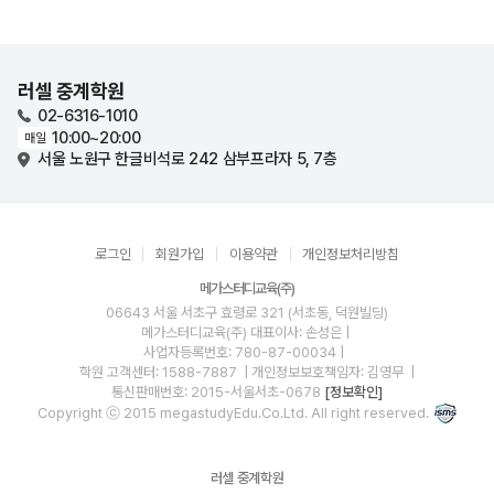
러셀 중계학원
02-6316-1010
10:00~20:00
매일
서울 노원구 한글비석로 242 삼부프라자 5, 7층
로그인
회원가입
이용약관
개인정보처리방침
메가스터디교육(주)
06643 서울 서초구 효령로 321 (서초동, 덕원빌딩)
메가스터디교육(주)
대표이사: 손성은 |
사업자등록번호: 780-87-00034
|
학원 고객센터: 1588-7887
| 개인정보보호책임자: 김영무
|
통신판매번호: 2015-서울서초-0678
[정보확인]
Copyright ⓒ 2015 megastudyEdu.Co.Ltd. All right reserved.
러셀 중계학원