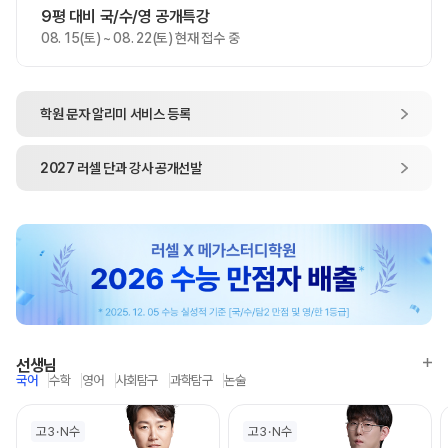
9평 대비 국/수/영 공개특강
08. 15(토) ~ 08. 22(토) 현재 접수 중
학원 문자 알리미
서비스 등록
2027
러셀 단과
강사 공개선발
선생님
국어
수학
영어
사회탐구
과학탐구
논술
고3
N수
고3
N수