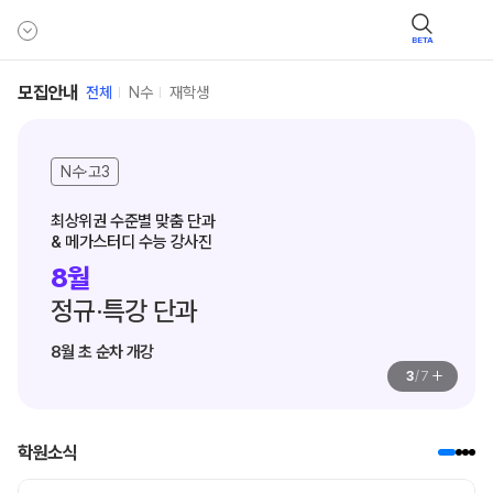
BETA
모집안내
전체
N수
재학생
N수·고3
최상위권 수준별 맞춤 단과

& 메가스터디 수능 강사진
8월
정규·특강 단과
8월 초 순차 개강
+
3
/
7
학원소식