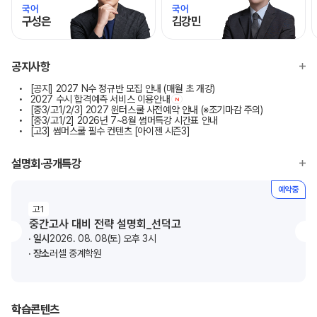
국어
국어
구성은
김강민
모바일이동
모바일이동
공지사항
[공지] 2027 N수 정규반 모집 안내 (매월 초 개강)
2027 수시 합격예측 서비스 이용안내
N
[중3/고1/2/3] 2027 윈터스쿨 사전예약 안내 (※조기마감 주의)
[중3/고1/2] 2026년 7~8월 썸머특강 시간표 안내
[고3] 썸머스쿨 필수 컨텐츠 [아이젠 시즌3]
설명회·공개특강
예약중
고1
중간고사 대비 전략 설명회_선덕고
일시
2026. 08. 08(토) 오후 3시
장소
러셀 중계학원
학습콘텐츠