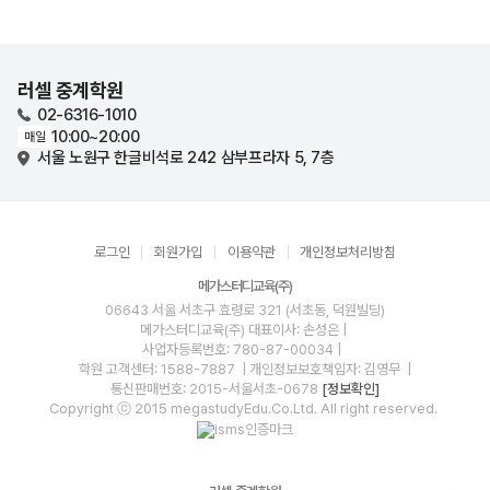
러셀 중계학원
02-6316-1010
10:00~20:00
매일
서울 노원구 한글비석로 242 삼부프라자 5, 7층
로그인
회원가입
이용약관
개인정보처리방침
메가스터디교육(주)
06643 서울 서초구 효령로 321 (서초동, 덕원빌딩)
메가스터디교육(주)
대표이사: 손성은 |
사업자등록번호: 780-87-00034
|
학원 고객센터: 1588-7887
| 개인정보보호책임자: 김영무
|
통신판매번호: 2015-서울서초-0678
[정보확인]
Copyright ⓒ 2015 megastudyEdu.Co.Ltd. All right reserved.