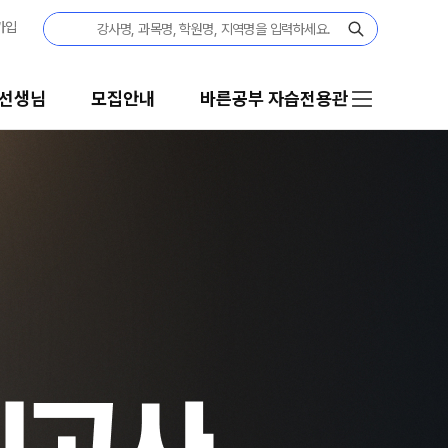
가입
선생님
모집안내
바른공부 자습전용관