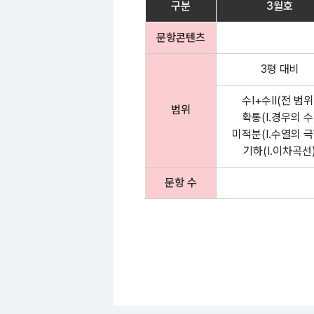
구분
3월호
문항콘텐츠
3평 대비
수Ⅰ+수Ⅱ(전 범위
범위
확통(Ⅰ.경우의 수
미적분(Ⅰ.수열의 극
기하(Ⅰ.이차곡선
문항 수