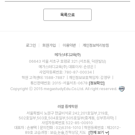
목록으로
로그인
회원가입
이용약관
개인정보처리방침
메가스터디교육(주)
06643 서울 서초구 효령로 321 (서초동, 덕원빌딩)
메가스터디교육(주)
대표이사: 손성은 |
사업자등록번호: 780-87-00034
|
학원 고객센터: 1588-7887
| 개인정보보호책임자: 김영무
|
통신판매번호: 2015-서울서초-0678
[정보확인]
Copyright ⓒ 2015 megastudyEdu.Co.Ltd. All right reserved.
러셀 중계학원
서울특별시 노원구 한글비석로 242,201호일부,219호,
502호일부,503호,504호일부,505호일부(중계동, 삼부프라자) |
사업자등록번호 522-85-00910
대표자 : 손봉택 | 문의전화 : 02)6316-1010 | 학원등록번호 : 제2012-
89호 교습과정 : 보습,논술,진학상담,지도
[전체 보기
]