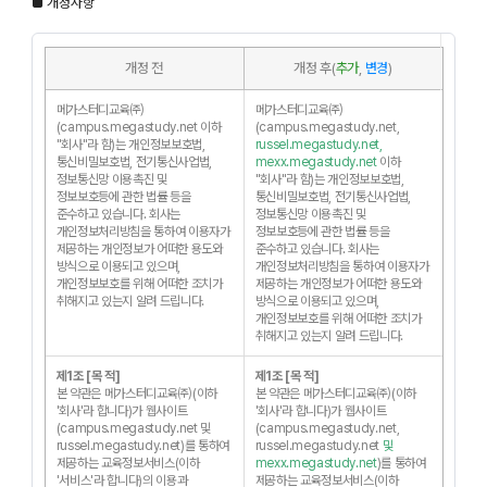
■ 개정사항
개정 전
개정 후(
추가
,
변경
)
메가스터디교육㈜
메가스터디교육㈜
(campus.megastudy.net 이하
(campus.megastudy.net,
"회사"라 함)는 개인정보보호법,
russel.megastudy.net,
통신비밀보호법, 전기통신사업법,
mexx.megastudy.net
이하
정보통신망 이용촉진 및
"회사"라 함)는 개인정보보호법,
정보보호등에 관한 법률 등을
통신비밀보호법, 전기통신사업법,
준수하고 있습니다. 회사는
정보통신망 이용촉진 및
개인정보처리방침을 통하여 이용자가
정보보호등에 관한 법률 등을
제공하는 개인정보가 어떠한 용도와
준수하고 있습니다. 회사는
방식으로 이용되고 있으며,
개인정보처리방침을 통하여 이용자가
개인정보보호를 위해 어떠한 조치가
제공하는 개인정보가 어떠한 용도와
취해지고 있는지 알려 드립니다.
방식으로 이용되고 있으며,
개인정보보호를 위해 어떠한 조치가
취해지고 있는지 알려 드립니다.
제1조 [목 적]
제1조 [목 적]
본 약관은 메가스터디교육㈜(이하
본 약관은 메가스터디교육㈜(이하
'회사'라 합니다)가 웹사이트
'회사'라 합니다)가 웹사이트
(campus.megastudy.net 및
(campus.megastudy.net,
russel.megastudy.net)를 통하여
russel.megastudy.net
및
제공하는 교육정보서비스(이하
mexx.megastudy.net
)를 통하여
'서비스'라 합니다)의 이용과
제공하는 교육정보서비스(이하