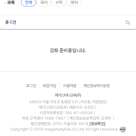
과목
전체
국어
수학
영어
총
0
건
강좌 준비중입니다.
로그인
회원가입
이용약관
개인정보처리방침
메가스터디교육(주)
06643 서울 서초구 효령로 321 (서초동, 덕원빌딩)
메가스터디교육(주)
대표이사: 손성은 |
사업자등록번호: 780-87-00034
|
학원 고객센터: 1588-7887
| 개인정보보호책임자: 김영무
|
통신판매번호: 2015-서울서초-0678
[정보확인]
Copyright ⓒ 2015 megastudyEdu.Co.Ltd. All right reserved.