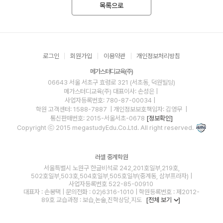
목록으로
로그인
회원가입
이용약관
개인정보처리방침
메가스터디교육(주)
06643 서울 서초구 효령로 321 (서초동, 덕원빌딩)
메가스터디교육(주)
대표이사: 손성은 |
사업자등록번호: 780-87-00034
|
학원 고객센터: 1588-7887
| 개인정보보호책임자: 김영무
|
통신판매번호: 2015-서울서초-0678
[정보확인]
Copyright ⓒ 2015 megastudyEdu.Co.Ltd. All right reserved.
러셀 중계학원
서울특별시 노원구 한글비석로 242,201호일부,219호,
502호일부,503호,504호일부,505호일부(중계동, 삼부프라자) |
사업자등록번호 522-85-00910
대표자 : 손봉택 | 문의전화 : 02)6316-1010 | 학원등록번호 : 제2012-
89호 교습과정 : 보습,논술,진학상담,지도
[전체 보기
]
blog
youtube
insta