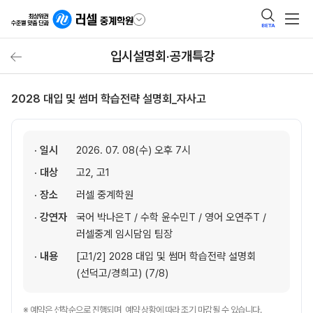
BETA
입시설명회·공개특강
2028 대입 및 썸머 학습전략 설명회_자사고
· 일시
2026. 07. 08(수) 오후 7시
· 대상
고2, 고1
· 장소
러셀 중계학원
· 강연자
국어 박나은T / 수학 윤수민T / 영어 오연주T /
러셀중계 임시담임 팀장
· 내용
[고1/2] 2028 대입 및 썸머 학습전략 설명회
(선덕고/경희고) (7/8)
※ 예약은 선착순으로 진행되며, 예약 상황에 따라 조기 마감될 수 있습니다.