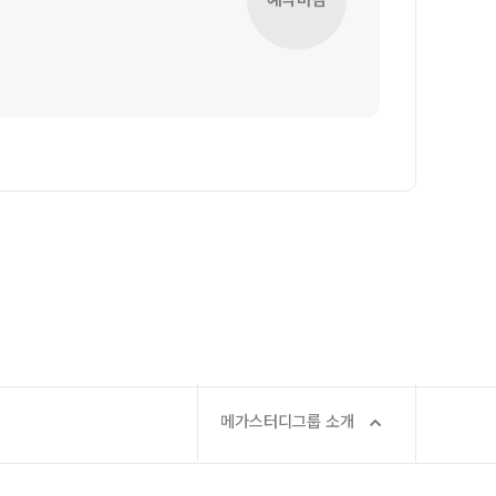
2027 재학생 정규반
2026 수능 적중 문항
2026 썸머스쿨
학생부 설계+내신 관리 피켈
2027 윈터스쿨
N
2026 입시 결과
주간 식단표
재원생 특별 혜택
메가패스 특별 지원
메가 스마트 리포트
실시간 질문답변 앱 QUBE
메가스터디그룹 소개