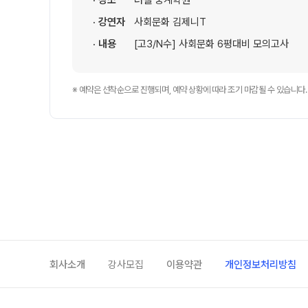
· 장소
러셀 중계학원
학원 이용 안내
· 강연자
사회문화 김제니T
러셀 시스템
· 내용
[고3/N수] 사회문화 6평대비 모의고사
학원 시설
위치안내
※ 예약은 선착순으로 진행되며, 예약 상황에 따라 조기 마감될 수 있습니다.
설명회·공개특강
원장과 소통하기
회사소개
강사모집
이용약관
개인정보처리방침