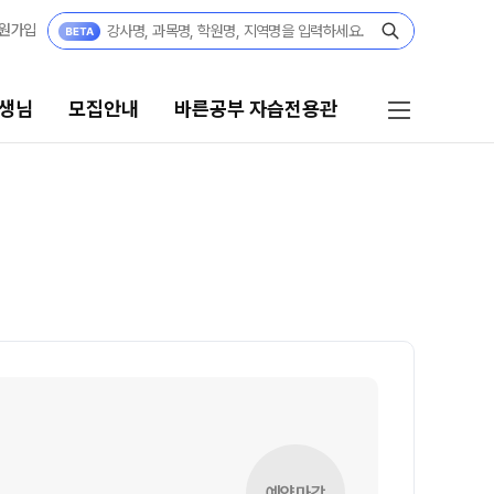
원가입
생님
모집안내
바른공부 자습전용관
모집안내
바른공부 자습전용관
고3·N수
바른공부 자습전용관
2027 파이널 정규반
재원생 전용 콘텐츠
N
N수
OMEGA 모의고사
전국 대단위 실전 모의고사
2027 정규반
메가X대성 더 프리미엄 모의고사
2027 반수반
수학 아이젠
고1·고2·고3
통합사회·과학 학평 대비
예약마감