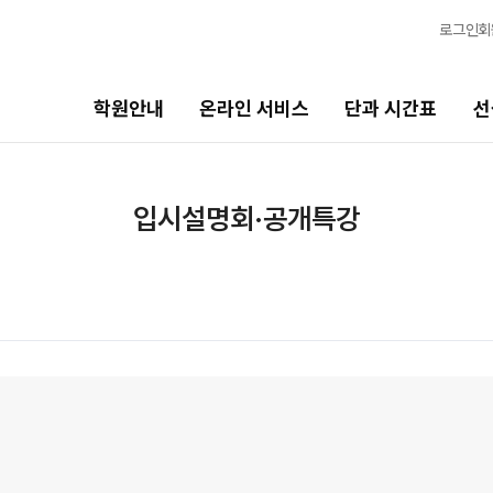
로그인
회
학원안내
온라인 서비스
단과 시간표
선
단과 시간표
선생님
입시설명회·공개특강
고1·고2·고3·N수
선생님 커리큘럼
추석 집중 특강
선생님
N
N수
전체
국어
8월 AM단과
수학
9월 AM단과
N
영어
고3·N수
사회탐구