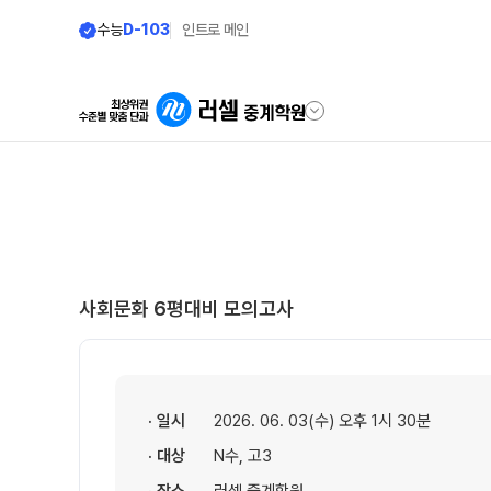
수능
D-103
인트로 메인
학원안내
온라인 서비스
원장 인사말
재원생 서비스
공지사항
모의고사 접수
사회문화 6평대비 모의고사
2026년 모의고사 일정
학원 상담
· 일시
2026. 06. 03(수) 오후 1시 30분
온라인 상담
· 대상
N수, 고3
방문상담 예약