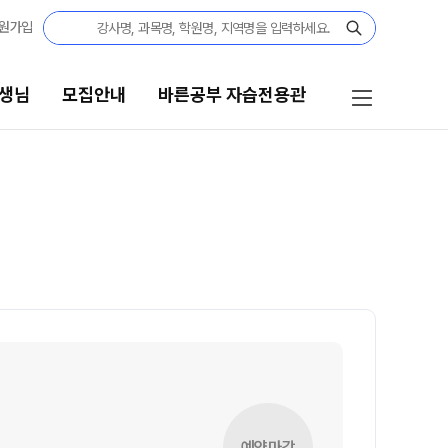
원가입
생님
모집안내
바른공부 자습전용관
모집안내
바른공부 자습전용관
고3·N수
바른공부 자습전용관
2027 파이널 정규반
재원생 전용 콘텐츠
N
N수
OMEGA 모의고사
전국 대단위 실전 모의고사
2027 정규반
메가X대성 더 프리미엄 모의고사
2027 반수반
수학 아이젠
고1·고2·고3
통합사회·과학 학평 대비
예약마감