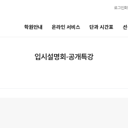
로그인
회
학원안내
온라인 서비스
단과 시간표
선
단과 시간표
선생님
입시설명회·공개특강
고1·고2·고3·N수
선생님 커리큘럼
추석 집중 특강
선생님
N
N수
전체
국어
8월 AM단과
수학
9월 AM단과
N
영어
고3·N수
사회탐구