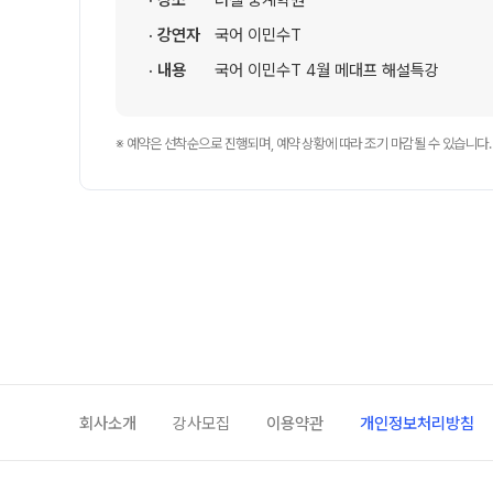
· 장소
러셀 중계학원
학원 이용 안내
· 강연자
국어 이민수T
러셀 시스템
· 내용
국어 이민수T 4월 메대프 해설특강
학원 시설
위치안내
※ 예약은 선착순으로 진행되며, 예약 상황에 따라 조기 마감될 수 있습니다.
설명회·공개특강
원장과 소통하기
회사소개
강사모집
이용약관
개인정보처리방침