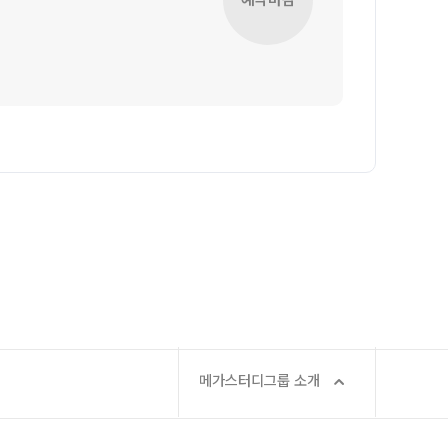
2027 재학생 정규반
2026 수능 적중 문항
2026 썸머스쿨
학생부 설계+내신 관리 피켈
2027 윈터스쿨
N
2026 입시 결과
주간 식단표
재원생 특별 혜택
메가패스 특별 지원
메가 스마트 리포트
실시간 질문답변 앱 QUBE
메가스터디그룹 소개