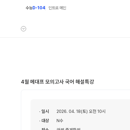
수능
D-104
인트로 메인
학원안내
온라인 서비스
원장 인사말
재원생 서비스
공지사항
모의고사 접수
4월 메대프 모의고사 국어 해설특강
2026년 모의고사 일정
학원 상담
· 일시
2026. 04. 18(토) 오전 10시
온라인 상담
· 대상
N수
방문상담 예약